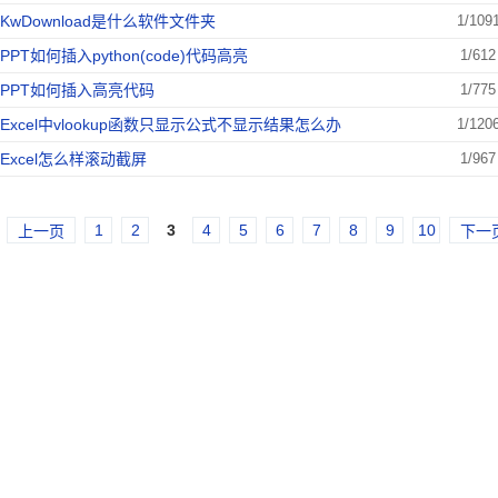
KwDownload是什么软件文件夹
1/109
PPT如何插入python(code)代码高亮
1/612
PPT如何插入高亮代码
1/775
Excel中vlookup函数只显示公式不显示结果怎么办
1/120
Excel怎么样滚动截屏
1/967
1
2
3
4
5
6
7
8
9
10
上一页
下一