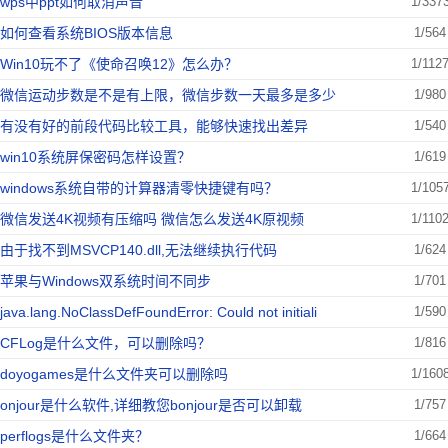
wps中ppt如何取消声音
1/337
如何查看系统BIOS版本信息
1/564
Win10玩不了《使命召唤12》怎么办？
1/112
微信运动步数是不是有上限，微信步数一天最多是多少
1/980
有没有好的前段代码比较工具，能够快速找出差异
1/540
win10系统屏保密码怎样设置？
1/619
windows系统自带的计算器清零快捷键有吗？
1/105
微信发送4K视频有压缩吗 微信怎么发送4K原视频
1/110
由于找不到MSVCP140.dll,无法继续执行代码
1/624
苹果与Windows双系统时间不同步
1/701
java.lang.NoClassDefFoundError: Could not initiali
1/590
CFLog是什么文件，可以删除吗？
1/816
doyogames是什么文件夹可以删除吗
1/160
onjour是什么软件,详细教您bonjour是否可以卸载
1/757
perflogs是什么文件夹？
1/664